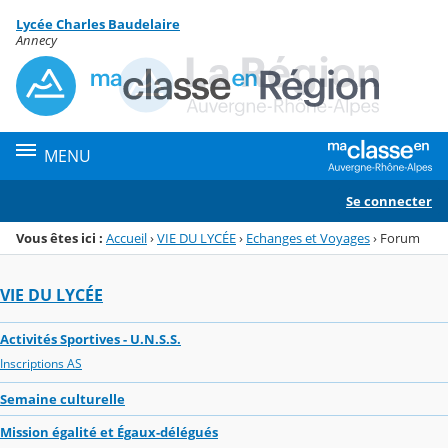
Panneau de gestion des cookies
Lycée Charles Baudelaire
Menu de la rubrique
Contenu
Annecy
MENU
Se connecter
Vous êtes ici :
Accueil
›
VIE DU LYCÉE
›
Echanges et Voyages
›
Forum
VIE DU LYCÉE
Activités Sportives - U.N.S.S.
Inscriptions AS
Semaine culturelle
Mission égalité et Égaux-délégués