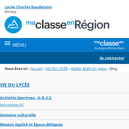
Panneau de gestion des cookies
Lycée Charles Baudelaire
Menu de la rubrique
Contenu
Annecy
MENU
Se connecter
Vous êtes ici :
Accueil
›
VIE DU LYCÉE
›
Atelier Math En Jeans
›
Blog
VIE DU LYCÉE
Activités Sportives - U.N.S.S.
Inscriptions AS
Semaine culturelle
Mission égalité et Égaux-délégués