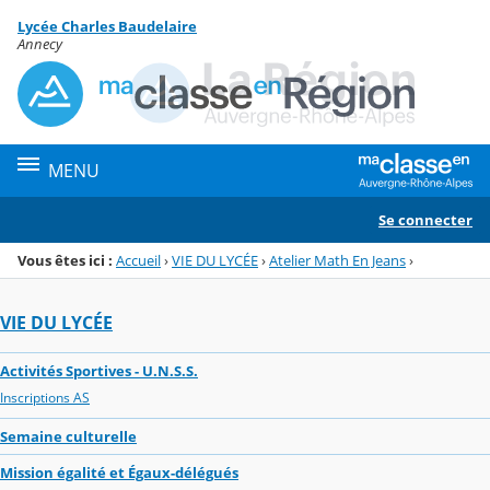
Panneau de gestion des cookies
Lycée Charles Baudelaire
Menu de la rubrique
Contenu
Annecy
MENU
Se connecter
Vous êtes ici :
Accueil
›
VIE DU LYCÉE
›
Atelier Math En Jeans
›
VIE DU LYCÉE
Activités Sportives - U.N.S.S.
Inscriptions AS
Semaine culturelle
Mission égalité et Égaux-délégués