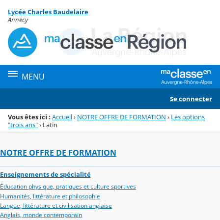
Panneau de gestion des cookies
Lycée Charles Baudelaire
Menu de la rubrique
Contenu
Annecy
MENU
Se connecter
Vous êtes ici :
Accueil
›
NOTRE OFFRE DE FORMATION
›
Les options
"trois ans"
›
Latin
NOTRE OFFRE DE FORMATION
Enseignements de spécialité
Éducation physique, pratiques et culture sportives
Humanités, littérature et philosophie
Langue, littérature et civilisation anglaise
Anglais, monde contemporain