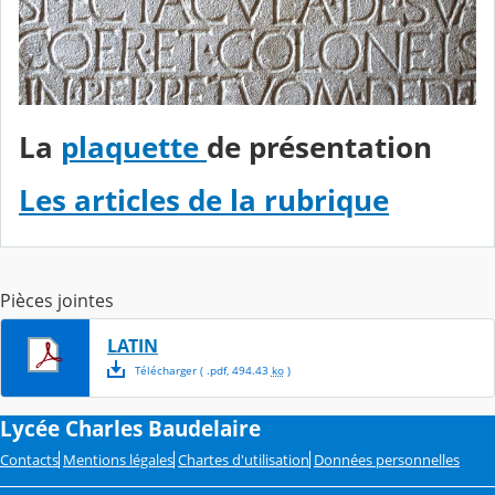
La
plaquette
de présentation
Les articles de la rubrique
Pièces jointes
LATIN
Télécharger
( .
pdf
,
494.43
ko
)
Lycée Charles Baudelaire
Contacts
Mentions légales
Chartes d'utilisation
Données personnelles