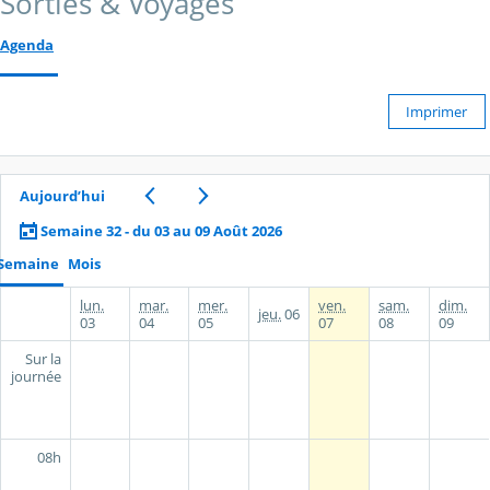
Sorties & Voyages
Agenda
Imprimer
Aujourd’hui
Semaine 32 - du 03 au 09 Août 2026
Semaine
Mois
lun.
mar.
mer.
ven.
sam.
dim.
jeu.
06
03
04
05
07
08
09
Sur la
journée
08h