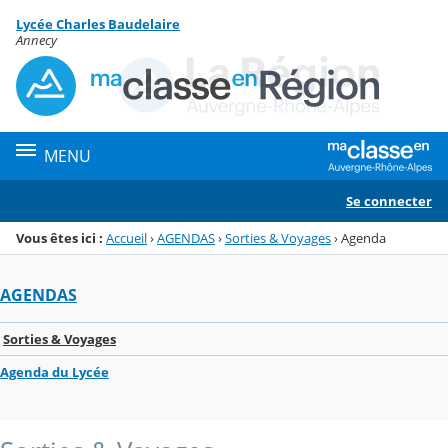
Panneau de gestion des cookies
Lycée Charles Baudelaire
Menu de la rubrique
Contenu
Annecy
MENU
Se connecter
Vous êtes ici :
Accueil
›
AGENDAS
›
Sorties & Voyages
›
Agenda
AGENDAS
Sorties & Voyages
Agenda du Lycée