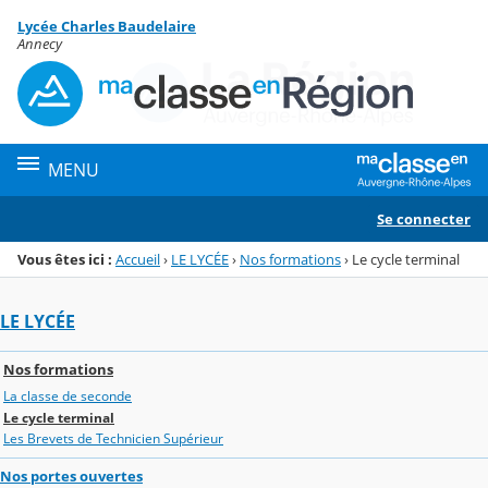
Panneau de gestion des cookies
Lycée Charles Baudelaire
Menu de la rubrique
Contenu
Annecy
MENU
Se connecter
Vous êtes ici :
Accueil
›
LE LYCÉE
›
Nos formations
›
Le cycle terminal
LE LYCÉE
Nos formations
La classe de seconde
Le cycle terminal
Les Brevets de Technicien Supérieur
Nos portes ouvertes