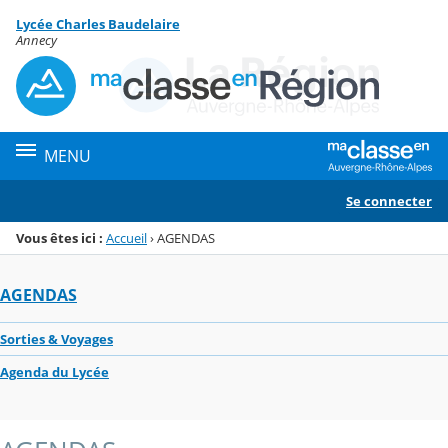
Panneau de gestion des cookies
Lycée Charles Baudelaire
Menu de la rubrique
Contenu
Annecy
MENU
Se connecter
Vous êtes ici :
Accueil
›
AGENDAS
AGENDAS
Sorties & Voyages
Agenda du Lycée