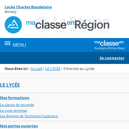
Panneau de gestion des cookies
Lycée Charles Baudelaire
Menu de la rubrique
Contenu
Annecy
MENU
Se connecter
Vous êtes ici :
Accueil
›
LE LYCÉE
›
S'inscrire au Lycée
LE LYCÉE
Nos formations
La classe de seconde
Le cycle terminal
Les Brevets de Technicien Supérieur
Nos portes ouvertes