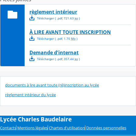
règlement intérieur
Télécharger
( .
pdf
,
721.63
ko
)
À LIRE AVANT TOUTE INSCRIPTION
Télécharger
( .
pdf
,
1.70
Mo
)
Demande d'internat
Télécharger
( .
pdf
,
357.44
ko
)
documents à lire avant toute (ré)inscription au lycée
règlement intérieur du lycée
Lycée Charles Baudelaire
Contacts
Mentions légales
Chartes d'utilisation
Données personnelles