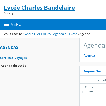
Panneau de gestion des cookies
Lycée Charles Baudelaire
Menu de la rubrique
Contenu
Annecy
MENU
Vous êtes ici :
Accueil
›
AGENDAS
›
Agenda du Lycée
›
Agenda
Agenda
AGENDAS
Agenda
Sorties & Voyages
Agenda du Lycée
Aujourd’hui
lun.
03
Sur la
journée