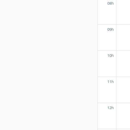
08h
09h
10h
11h
12h