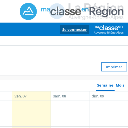
Se connecter
Imprimer
Semaine
Mois
ven.
07
sam.
08
dim.
09