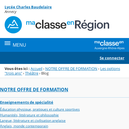
Panneau de gestion des cookies
Lycée Charles Baudelaire
Menu de la rubrique
Contenu
Annecy
MENU
Se connecter
Vous êtes ici :
Accueil
›
NOTRE OFFRE DE FORMATION
›
Les options
"trois ans"
›
Théâtre
›
Blog
NOTRE OFFRE DE FORMATION
Enseignements de spécialité
Éducation physique, pratiques et culture sportives
Humanités, littérature et philosophie
Langue, littérature et civilisation anglaise
Anglais, monde contemporain