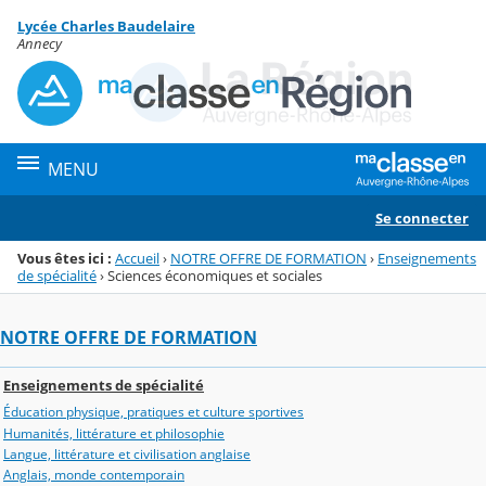
Panneau de gestion des cookies
Lycée Charles Baudelaire
Menu de la rubrique
Contenu
Annecy
MENU
Se connecter
Vous êtes ici :
Accueil
›
NOTRE OFFRE DE FORMATION
›
Enseignements
de spécialité
›
Sciences économiques et sociales
NOTRE OFFRE DE FORMATION
Enseignements de spécialité
Éducation physique, pratiques et culture sportives
Humanités, littérature et philosophie
Langue, littérature et civilisation anglaise
Anglais, monde contemporain