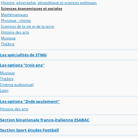
Histoire, géographie, géopolitique et sciences politiques
Sciences économiques et sociales
Mathématiques
Physique - chimie
Sciences de la vie et de la terre
Histoire des arts
Musique
Théâtre
Les spécialités de STMG
Les options "trois ans"
Musique
Théâtre
Cinéma audiovisuel
Latin
Les options "2nde seulement"
Histoire des arts
Section binationale franco-italienne ESABAC
Section Sport études Football