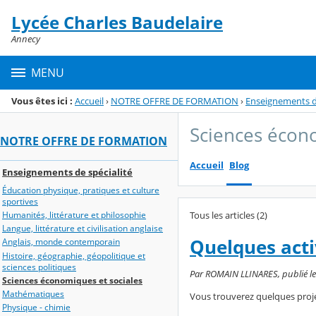
Panneau de gestion des cookies
Lycée Charles Baudelaire
Menu de la rubrique
Contenu
Annecy
MENU
Vous êtes ici :
Accueil
›
NOTRE OFFRE DE FORMATION
›
Enseignements de
Sciences écono
NOTRE OFFRE DE FORMATION
Accueil
Blog
Enseignements de spécialité
Éducation physique, pratiques et culture
sportives
Tous les articles (2)
Humanités, littérature et philosophie
Langue, littérature et civilisation anglaise
Quelques acti
Anglais, monde contemporain
Histoire, géographie, géopolitique et
sciences politiques
Par ROMAIN LLINARES, publié le v
Sciences économiques et sociales
Mathématiques
Vous trouverez quelques proje
Physique - chimie