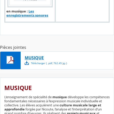
é
e
c
o
u
en musique :
Les
l
enregistrements sonores
é
Pièces jointes
MUSIQUE
Télécharger
( .
pdf
,
762.45
ko
)
MUSIQUE
L’enseignement de spécialité de
musique
développe les compétences
fondamentales nécessaires à l’expression musicale individuelle et
collective. Les élèves acquièrent une
culture musicale large et
approfondie
forgée par l’écoute, l’analyse et l’interprétation d’un
grand nombre d’oeuvres. Ils réalisent des
projets musicaux
et