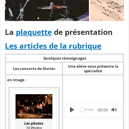
La
plaquette
de présentation
Les articles de la rubrique
Quelques témoignages
Une élève vous présente la
Les concerts de février
spécialité
en image :
L
T
00:00
e
e
c
m
t
p
Les photos
u
s
r
10 Photos