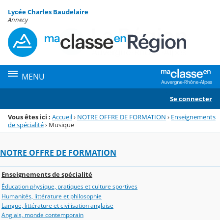
Panneau de gestion des cookies
Lycée Charles Baudelaire
Menu de la rubrique
Contenu
Annecy
MENU
Se connecter
Vous êtes ici :
Accueil
›
NOTRE OFFRE DE FORMATION
›
Enseignements
de spécialité
›
Musique
NOTRE OFFRE DE FORMATION
Enseignements de spécialité
Éducation physique, pratiques et culture sportives
Humanités, littérature et philosophie
Langue, littérature et civilisation anglaise
Anglais, monde contemporain