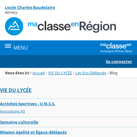
Panneau de gestion des cookies
Lycée Charles Baudelaire
Menu de la rubrique
Contenu
Annecy
MENU
Se connecter
Vous êtes ici :
Accueil
›
VIE DU LYCÉE
›
Les Eco-Délégués
›
Blog
VIE DU LYCÉE
Activités Sportives - U.N.S.S.
Inscriptions AS
Semaine culturelle
Mission égalité et Égaux-délégués