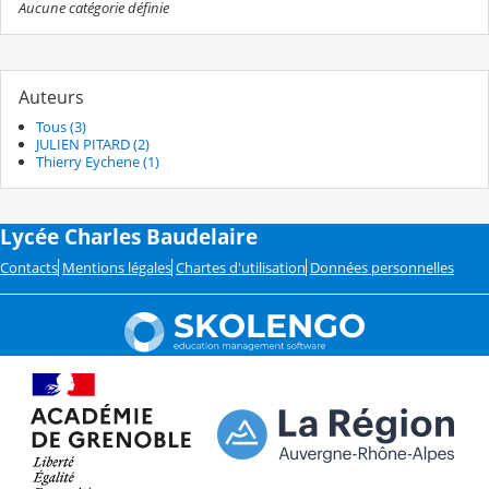
Aucune catégorie définie
Auteurs
Tous (3)
JULIEN PITARD (2)
Thierry Eychene (1)
Lycée Charles Baudelaire
Contacts
Mentions légales
Chartes d'utilisation
Données personnelles