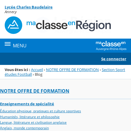
Panneau de gestion des cookies
Lycée Charles Baudelaire
Menu de la rubrique
Contenu
Annecy
MENU
Se connecter
Vous êtes ici :
Accueil
›
NOTRE OFFRE DE FORMATION
›
Section Sport
études Football
›
Blog
NOTRE OFFRE DE FORMATION
Enseignements de spécialité
Éducation physique, pratiques et culture sportives
Humanités, littérature et philosophie
Langue, littérature et civilisation anglaise
Anglais, monde contemporain