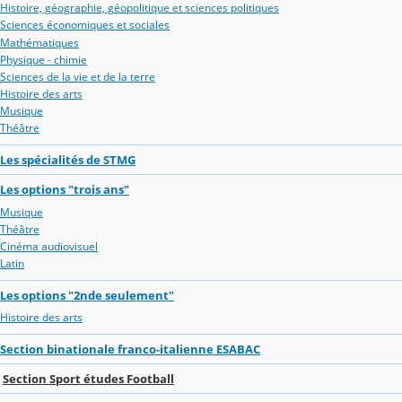
Histoire, géographie, géopolitique et sciences politiques
Sciences économiques et sociales
Mathématiques
Physique - chimie
Sciences de la vie et de la terre
Histoire des arts
Musique
Théâtre
Les spécialités de STMG
Les options "trois ans"
Musique
Théâtre
Cinéma audiovisuel
Latin
Les options "2nde seulement"
Histoire des arts
Section binationale franco-italienne ESABAC
Section Sport études Football