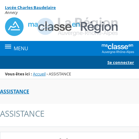
Panneau de gestion des cookies
Lycée Charles Baudelaire
Menu de la rubrique
Contenu
Annecy
MENU
Se connecter
Vous êtes ici :
Accueil
›
ASSISTANCE
ASSISTANCE
ASSISTANCE