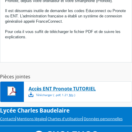
Pronote, depuis votre ordinateur et votre smartphone (Pronote).
Il est désormais inutile de demander les codes Educonnect ou Pronote
ou ENT. L'administration française a établi un système de connexion
généralisé appelé FranceConnect.
Pour cela il vous suffit de télécharger le fichier PDF et de suivre les
explications.
Pièces jointes
Accès ENT Pronote TUTORIEL
Télécharger
( .
pdf
,
1.21
Mo
)
Lycée Charles Baudelaire
Contacts
Mentions légales
Chartes d'utilisation
Données personnelles