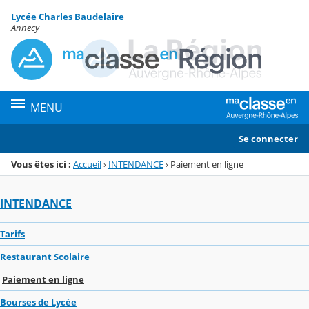
Panneau de gestion des cookies
Lycée Charles Baudelaire
Menu de la rubrique
Contenu
Annecy
MENU
Se connecter
Vous êtes ici :
Accueil
›
INTENDANCE
›
Paiement en ligne
INTENDANCE
Tarifs
Restaurant Scolaire
Paiement en ligne
Bourses de Lycée