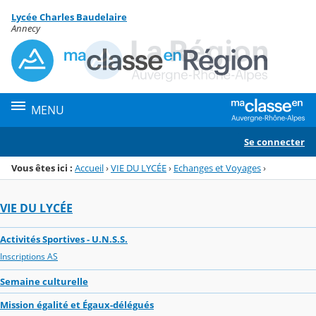
Panneau de gestion des cookies
Lycée Charles Baudelaire
Menu de la rubrique
Contenu
Annecy
MENU
Se connecter
Vous êtes ici :
Accueil
›
VIE DU LYCÉE
›
Echanges et Voyages
›
VIE DU LYCÉE
Activités Sportives - U.N.S.S.
Inscriptions AS
Semaine culturelle
Mission égalité et Égaux-délégués