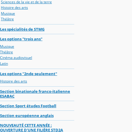
Sciences de la vie et de la terre
Histoire des arts
Musique
Théâtre
Les spécialités de STMG
Les options "trois ans"
Musique
Théâtre
Cinéma audiovisuel
Latin
Les options "2nde seulement"
Histoire des arts
Section binationale franco-italienne
ESABAC
Section Sport études Football
Section européenne anglais
NOUVEAUTÉ CETTE ANNÉE :
OUVERTURE D'UNE FILIÈRE STD2A