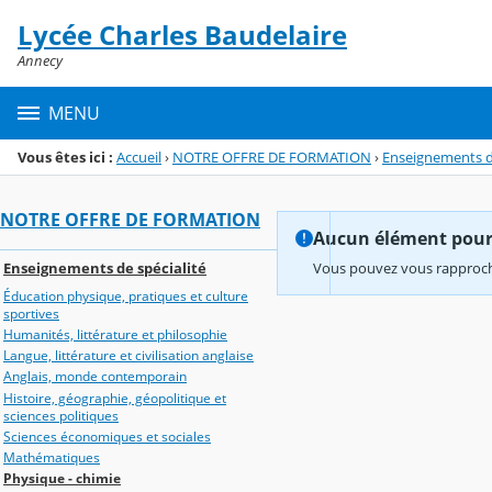
Panneau de gestion des cookies
Lycée Charles Baudelaire
Menu de la rubrique
Contenu
Annecy
MENU
Vous êtes ici :
Accueil
›
NOTRE OFFRE DE FORMATION
›
Enseignements de
NOTRE OFFRE DE FORMATION
Aucun élément pour l
Enseignements de spécialité
Vous pouvez vous rapproche
Éducation physique, pratiques et culture
sportives
Humanités, littérature et philosophie
Langue, littérature et civilisation anglaise
Anglais, monde contemporain
Histoire, géographie, géopolitique et
sciences politiques
Sciences économiques et sociales
Mathématiques
Physique - chimie