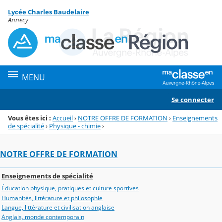
Panneau de gestion des cookies
Lycée Charles Baudelaire
Menu de la rubrique
Contenu
Annecy
MENU
Se connecter
Vous êtes ici :
Accueil
›
NOTRE OFFRE DE FORMATION
›
Enseignements
de spécialité
›
Physique - chimie
›
NOTRE OFFRE DE FORMATION
Enseignements de spécialité
Éducation physique, pratiques et culture sportives
Humanités, littérature et philosophie
Langue, littérature et civilisation anglaise
Anglais, monde contemporain