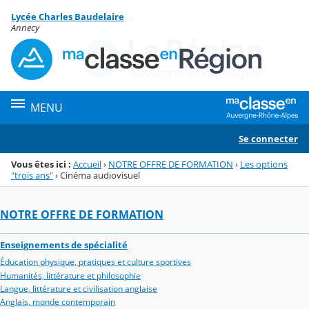
Panneau de gestion des cookies
Lycée Charles Baudelaire
Menu de la rubrique
Contenu
Annecy
MENU
Se connecter
Vous êtes ici :
Accueil
›
NOTRE OFFRE DE FORMATION
›
Les options
"trois ans"
›
Cinéma audiovisuel
NOTRE OFFRE DE FORMATION
Enseignements de spécialité
Éducation physique, pratiques et culture sportives
Humanités, littérature et philosophie
Langue, littérature et civilisation anglaise
Anglais, monde contemporain