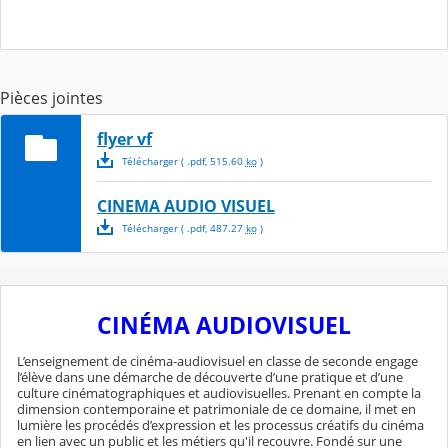
Pièces jointes
flyer vf
Télécharger
( .
pdf
,
515.60
ko
)
CINEMA AUDIO VISUEL
Télécharger
( .
pdf
,
487.27
ko
)
CINÉMA AUDIOVISUEL
L’enseignement de cinéma-audiovisuel en classe de seconde engage
l’élève dans une démarche de découverte d’une pratique et d’une
culture cinématographiques et audiovisuelles. Prenant en compte la
dimension contemporaine et patrimoniale de ce domaine, il met en
lumière les procédés d’expression et les processus créatifs du cinéma
en lien avec un public et les métiers qu'il recouvre. Fondé sur une