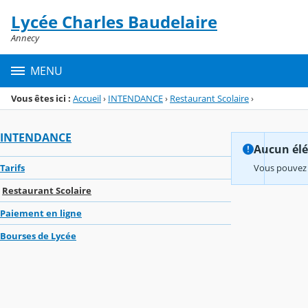
Panneau de gestion des cookies
Lycée Charles Baudelaire
Menu de la rubrique
Contenu
Annecy
MENU
Vous êtes ici :
Accueil
›
INTENDANCE
›
Restaurant Scolaire
›
INTENDANCE
Aucun élém
Tarifs
Vous pouvez 
Restaurant Scolaire
Paiement en ligne
Bourses de Lycée