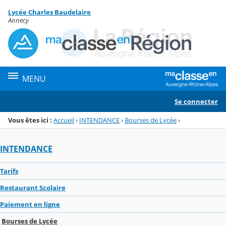
Panneau de gestion des cookies
Lycée Charles Baudelaire
Menu de la rubrique
Contenu
Annecy
MENU
Se connecter
Vous êtes ici :
Accueil
›
INTENDANCE
›
Bourses de Lycée
›
INTENDANCE
Tarifs
Restaurant Scolaire
Paiement en ligne
Bourses de Lycée