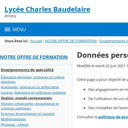
Panneau de gestion des cookies
Lycée Charles Baudelaire
Menu de la rubrique
Contenu
Annecy
MENU
Vous êtes ici :
Accueil
›
NOTRE OFFRE DE FORMATION
›
Enseignements de
Données pers
NOTRE OFFRE DE FORMATION
Modifiée le mardi 22 juin 2021 
Enseignements de spécialité
Éducation physique, pratiques et culture
Cette page a pour objectif de 
sportives
Humanités, littérature et philosophie
Des engagements en mat
Langue, littérature et civilisation anglaise
Anglais, monde contemporain
De l'utilisation de vos
Histoire, géographie, géopolitique et
Des modalités de l'exerc
sciences politiques
Sciences économiques et sociales
Consultez la
politique de pr
Mathématiques
Physique - chimie