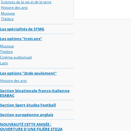
Sciences de la vie et de la terre
Histoire des arts
Musique
Théâtre
Les spécialités de STMG
Les options "trois ans"
Musique
Théâtre
Cinéma audiovisuel
Latin
Les options "2nde seulement"
Histoire des arts
Section binationale franco-italienne
ESABAC
Section Sport études Football
Section européenne anglais
NOUVEAUTÉ CETTE ANNÉE :
OUVERTURE D'UNE FILIÈRE STD2A