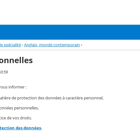
 spécialité
›
Anglais, monde contemporain
›
onnelles
10:59
vous informer :
ière de protection des données à caractère personnel,
 données personnelles,
ice de vos droits.
otection des données
.