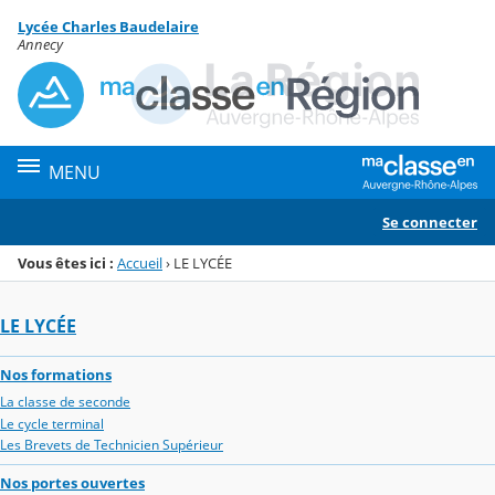
Panneau de gestion des cookies
Lycée Charles Baudelaire
Menu de la rubrique
Contenu
Annecy
MENU
Se connecter
Vous êtes ici :
Accueil
›
LE LYCÉE
LE LYCÉE
Nos formations
La classe de seconde
Le cycle terminal
Les Brevets de Technicien Supérieur
Nos portes ouvertes