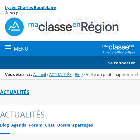
Panneau de gestion des cookies
Lycée Charles Baudelaire
Menu de la rubrique
Contenu
Annecy
MENU
Se connecter
Vous êtes ici :
Accueil
›
ACTUALITÉS
›
Blog
›
Visite du petit chaperon vert
ACTUALITÉS
ACTUALITÉS
Blog
Agenda
Forum
Chat
Dossiers partagés