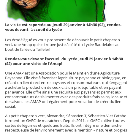
La visite est reportée au jeudi 29 janvier à 14h30 (S2)_ rendez-
vous devant l'accueil du lycée
Les écodélégué.es vous proposent de découvrir le petit chaperon
vert, une Amap qui se trouve juste à côté du Lycée Baudelaire, au
bout de l'allée du Taillefer!
Rendez-vous devant l'accueil du lycée jeudi 29 janvier à 14h30
(S2) pour une visite de l'Amap!
Une AMAP est une
Association pour le Maintien d’une Agriculture
Paysanne
. Elle vise à favoriser l’agriculture paysanne et biologique, en
créant un lien direct entre paysans et consommateurs, qui s’engagent
à acheter la production de ceux-ci à un prix équitable et en payant
par avance. Elle offre ainsi une sécurité aux paysans et permet aux
consommateurs de s’alimenter avec des produits frais sains, locaux et
de saison. Les AMAP ont également pour vocation de créer du lien
social.
Au petit chaperon vert,
Alexandre, Sébastien-T, Sébastien-V et Fataho
forment un GAEC de maraîchers. Depuis 2011, le GAEC cultive toutes
sortes de légumes et quelques fruits. Ils ont intégré une démarche
respectueuse de l’environnement avec la mention « nature et progrès