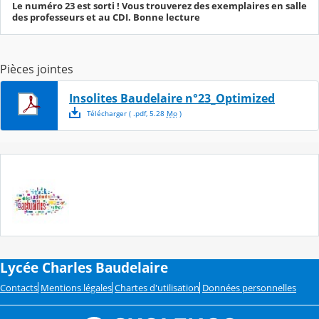
Le numéro 23 est sorti ! Vous trouverez des exemplaires en salle
des professeurs et au CDI. Bonne lecture
Pièces jointes
Insolites Baudelaire n°23_Optimized
Télécharger
( .
pdf
,
5.28
Mo
)
Lycée Charles Baudelaire
Contacts
Mentions légales
Chartes d'utilisation
Données personnelles