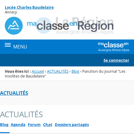
Panneau de gestion des cookies
Lycée Charles Baudelaire
Menu de la rubrique
Contenu
Annecy
MENU
Se connecter
Vous êtes ici :
Accueil
›
ACTUALITÉS
›
Blog
›
Parution du journal "Les
insolites de Baudelaire"
ACTUALITÉS
ACTUALITÉS
Blog
Agenda
Forum
Chat
Dossiers partagés