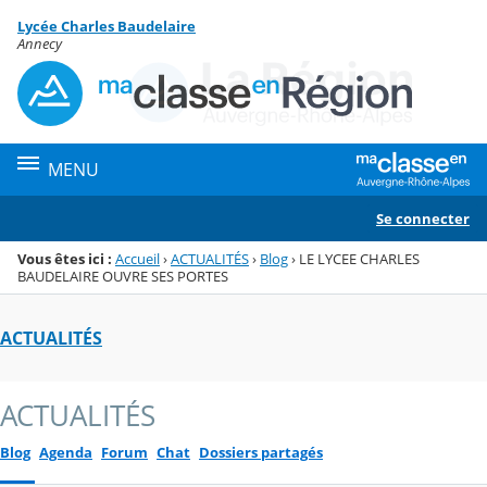
Panneau de gestion des cookies
Lycée Charles Baudelaire
Menu de la rubrique
Contenu
Annecy
MENU
Se connecter
Vous êtes ici :
Accueil
›
ACTUALITÉS
›
Blog
›
LE LYCEE CHARLES
BAUDELAIRE OUVRE SES PORTES
ACTUALITÉS
ACTUALITÉS
Blog
Agenda
Forum
Chat
Dossiers partagés