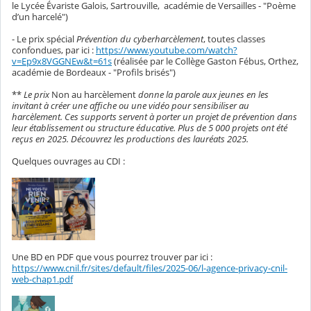
le Lycée Évariste Galois, Sartrouville, académie de Versailles - "Poème
d’un harcelé")
- Le prix spécial
Prévention du cyberharcèlement
, toutes classes
confondues, par ici :
https://www.youtube.com/watch?
v=Ep9x8VGGNEw&t=61s
(réalisée par le Collège Gaston Fébus, Orthez,
académie de Bordeaux - "Profils brisés")
**
Le prix
Non au harcèlement
donne la parole aux jeunes en les
invitant à créer une affiche ou une vidéo pour sensibiliser au
harcèlement. Ces supports servent à porter un projet de prévention dans
leur établissement ou structure éducative. Plus de 5 000 projets ont été
reçus en 2025. Découvrez les productions des lauréats 2025.
Quelques ouvrages au CDI :
Une BD en PDF que vous pourrez trouver par ici :
https://www.cnil.fr/sites/default/files/2025-06/l-agence-privacy-cnil-
web-chap1.pdf