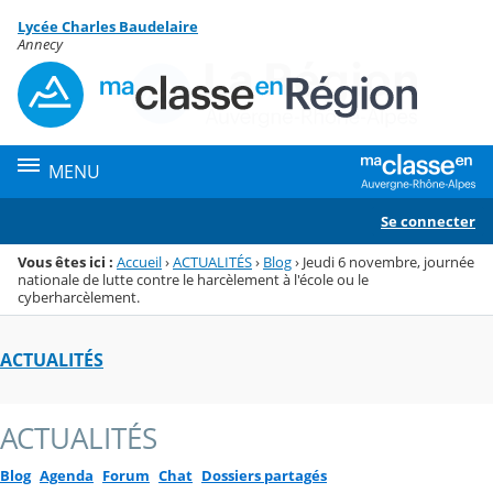
Panneau de gestion des cookies
Lycée Charles Baudelaire
Menu de la rubrique
Contenu
Annecy
MENU
Se connecter
Vous êtes ici :
Accueil
›
ACTUALITÉS
›
Blog
›
Jeudi 6 novembre, journée
nationale de lutte contre le harcèlement à l'école ou le
cyberharcèlement.
ACTUALITÉS
ACTUALITÉS
Blog
Agenda
Forum
Chat
Dossiers partagés