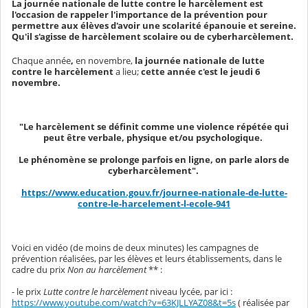
La journée nationale de lutte contre le harcèlement est
l'occasion de rappeler l'importance de la prévention pour
permettre aux élèves d'avoir une scolarité épanouie et sereine.
Qu'il s'agisse de harcèlement scolaire ou de cyberharcèlement.
Chaque année
,
en novembre,
la journée nationale de lutte
contre le harcèlement
a lieu;
cette année c'est le jeudi 6
novembre.
"Le harcèlement se définit comme une violence répétée qui
peut être verbale, physique et/ou psychologique.
Le phénomène se prolonge parfois en ligne, on parle alors de
cyberharcèlement".
https://www.education.gouv.fr/journee-nationale-de-lutte-
contre-le-harcelement-l-ecole-941
Voici en vidéo (de moins de deux minutes) les campagnes de
prévention réalisées, par les élèves et leurs établissements, dans le
cadre du prix
Non au harcèlement
** :
- le prix
Lutte contre le harcèlement
niveau lycée, par ici :
https://www.youtube.com/watch?v=63KJLLYAZ08&t=5s
( réalisée par