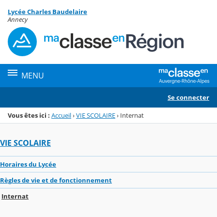
Panneau de gestion des cookies
Lycée Charles Baudelaire
Menu de la rubrique
Contenu
Annecy
MENU
Se connecter
Vous êtes ici :
Accueil
›
VIE SCOLAIRE
›
Internat
VIE SCOLAIRE
Horaires du Lycée
Règles de vie et de fonctionnement
Internat